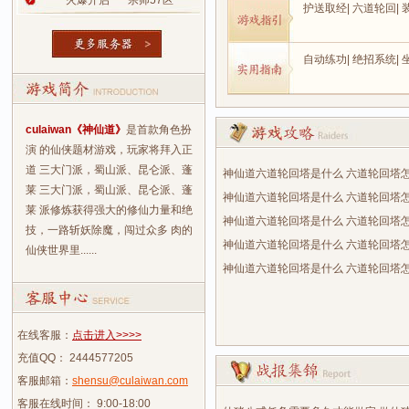
火爆开启
宗师57区
护送取经
|
六道轮回
|
自动练功
|
绝招系统
|
culaiwan《神仙道》
是首款角色扮
演 的仙侠题材游戏，玩家将拜入正
道 三大门派，蜀山派、昆仑派、蓬
神仙道六道轮回塔是什么 六道轮回塔怎
莱 三大门派，蜀山派、昆仑派、蓬
神仙道六道轮回塔是什么 六道轮回塔
莱 派修炼获得强大的修仙力量和绝
神仙道六道轮回塔是什么 六道轮回塔
技，一路斩妖除魔，闯过众多 肉的
神仙道六道轮回塔是什么 六道轮回塔
仙侠世界里......
神仙道六道轮回塔是什么 六道轮回塔
在线客服：
点击进入>>>>
充值QQ： 2444577205
客服邮箱：
shensu@culaiwan.com
客服在线时间： 9:00-18:00