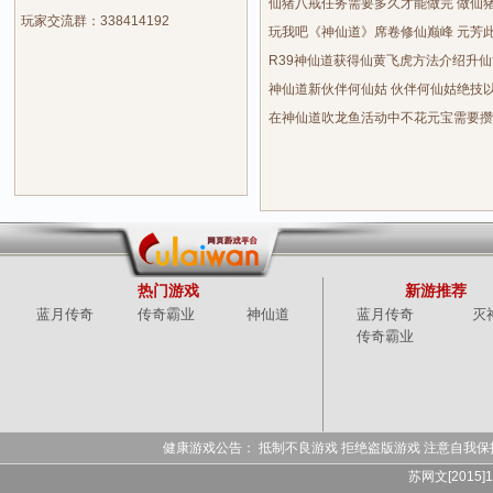
仙猪八戒任务需要多久才能做完 做仙
玩家交流群：338414192
玩我吧《神仙道》席卷修仙巅峰 元芳
R39神仙道获得仙黄飞虎方法介绍升
神仙道新伙伴何仙姑 伙伴何仙姑绝技
在神仙道吹龙鱼活动中不花元宝需要攒
热门游戏
新游推荐
蓝月传奇
传奇霸业
神仙道
蓝月传奇
灭
传奇霸业
健康游戏公告： 抵制不良游戏 拒绝盗版游戏 注意自我保
苏网文[2015]1