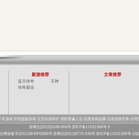
新游推荐
文章推荐
蓝月传奇
灭神
传奇霸业
不良游戏 拒绝盗版游戏 注意自我保护 谨防受骗上当 适度游戏益脑 沉迷游戏伤身 合理
苏网文[2015]1048-004号 苏ICP备11031369号-5
 文网游备字(2011)W-RPG089号
苏网文[2011]0775-039号 苏ICP备11031369号