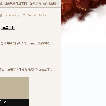
置>
粗来玩神仙道官网
>
游戏攻略
>
战报集锦
>
者： admin 时间：2015-05-28 09:57
和怎样升级成仙黄飞虎，仙黄飞虎的技能分
阵亡，后被姜子牙将黄飞虎封为五岳之首，