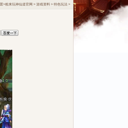
置>
粗来玩神仙道官网
>
游戏资料
>
特色玩法
>