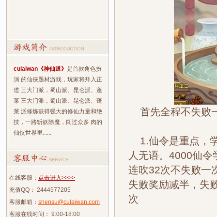
culaiwan《神仙道》
是首款角色扮
演 的仙侠题材游戏，玩家将拜入正
道 三大门派，蜀山派、昆仑派、蓬
莱 三大门派，蜀山派、昆仑派、蓬
首先全程不失败一气吹
莱 派修炼获得强大的修仙力量和绝
技，一路斩妖除魔，闯过众多 肉的
仙侠世界里......
1.仙令是重点，
人无语。4000仙
连吹32次不失败一
在线客服：
点击进入>>>>
失败奖励减半，失败
充值QQ： 2444577205
次
客服邮箱：
shensu@culaiwan.com
客服在线时间： 9:00-18:00