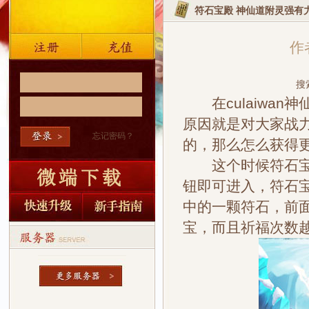
符石宝殿 神仙道附灵强有
作者
搜
在culaiwan
原因就是对大家战
忘记密码？
的，那么怎么获得
这个时候符石宝殿
钮即可进入，符石
中的一颗符石，前
宝，而且祈福次数