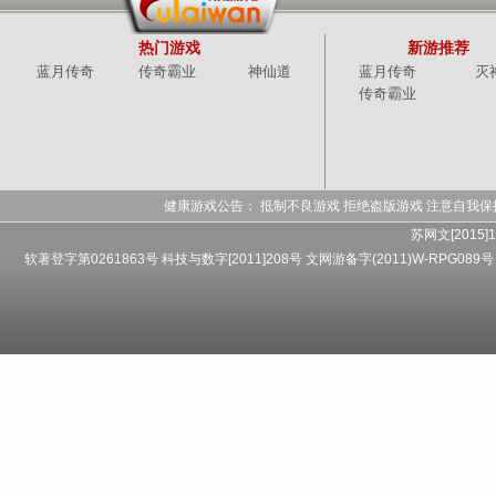
热门游戏
新游推荐
蓝月传奇
传奇霸业
神仙道
蓝月传奇
灭
传奇霸业
健康游戏公告： 抵制不良游戏 拒绝盗版游戏 注意自我保
苏网文[2015]1
软著登字第0261863号 科技与数字[2011]208号 文网游备字(2011)W-RPG089