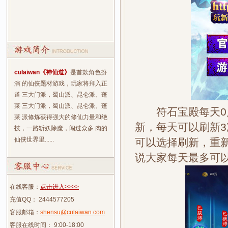
culaiwan《神仙道》
是首款角色扮
演 的仙侠题材游戏，玩家将拜入正
道 三大门派，蜀山派、昆仑派、蓬
莱 三大门派，蜀山派、昆仑派、蓬
符石宝殿每天0点
莱 派修炼获得强大的修仙力量和绝
新，每天可以刷新3
技，一路斩妖除魔，闯过众多 肉的
仙侠世界里......
可以选择刷新，重
说大家每天最多可以
在线客服：
点击进入>>>>
充值QQ： 2444577205
客服邮箱：
shensu@culaiwan.com
客服在线时间： 9:00-18:00