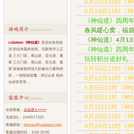
5月22日11时《
5月19日11时《
《神仙道》四周
春风暖心窝，福
《神仙道》4月1
culaiwan《神仙道》
是首款角色扮
《神仙道》四周
演 的仙侠题材游戏，玩家将拜入正
道 三大门派，蜀山派、昆仑派、蓬
玩转积分送好礼
莱 三大门派，蜀山派、昆仑派、蓬
5月16日11时《
莱 派修炼获得强大的修仙力量和绝
技，一路斩妖除魔，闯过众多 肉的
5月12日11时《
仙侠世界里......
5月8日11时《神
5月5日11时《神
5月1日11时《神
在线客服：
点击进入>>>>
4月28日11时《
充值QQ： 2444577205
4月24日11时《
客服邮箱：
shensu@culaiwan.com
客服在线时间： 9:00-18:00