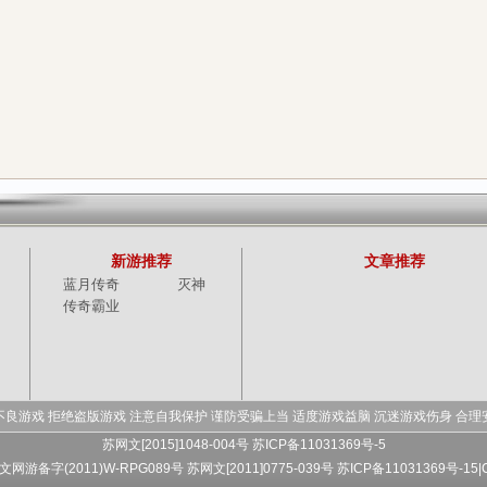
新游推荐
文章推荐
蓝月传奇
灭神
传奇霸业
不良游戏 拒绝盗版游戏 注意自我保护 谨防受骗上当 适度游戏益脑 沉迷游戏伤身 合理
苏网文[2015]1048-004号 苏ICP备11031369号-5
 文网游备字(2011)W-RPG089号
苏网文[2011]0775-039号 苏ICP备11031369号