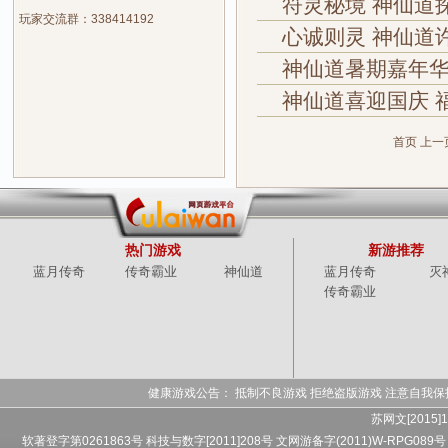
符灵秘境 神仙道
玩家交流群：338414192
心诚则灵 神仙道
神仙道暑期嘉年华
神仙道喜迎国庆 
首页
上一
热门游戏
新游推荐
蓝月传奇
传奇霸业
神仙道
蓝月传奇
灭
传奇霸业
健康游戏公告： 抵制不良游戏 拒绝盗版游戏 注意自我保
苏网文[2015]1
软著登字第0261863号 科技与数字[2011]208号 文网游备字(2011)W-RPG089