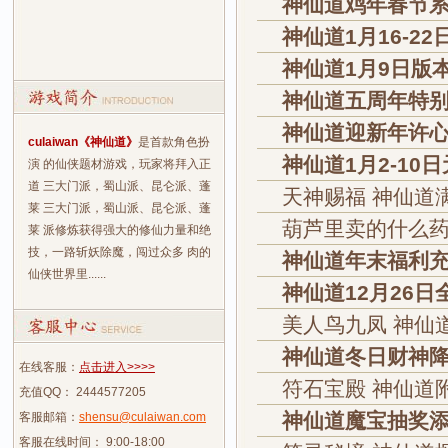
神仙道鸡年春节系列
神仙道1月16-2
神仙道1月9日版
神仙道五周年特别
神仙道迎新年许心
culaiwan《神仙道》
是首款角色扮
神仙道1月2-10
演 的仙侠题材游戏，玩家将拜入正
道 三大门派，蜀山派、昆仑派、蓬
天神赐福 神仙道
莱 三大门派，蜀山派、昆仑派、蓬
葫芦里卖的什么药
莱 派修炼获得强大的修仙力量和绝
技，一路斩妖除魔，闯过众多 肉的
神仙道年末福利充
仙侠世界里......
神仙道12月26
美人鸟九凤 神仙
神仙道冬日财神降
在线客服：
点击进入>>>>
符石宝殿 神仙道
充值QQ： 2444577205
神仙道魔宝抽奖添
客服邮箱：
shensu@culaiwan.com
客服在线时间： 9:00-18:00