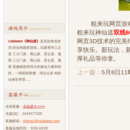
粗来玩网页游戏
粗来玩神仙道
双线6
网页3D技术的完美
culaiwan《神仙道》
是首款角色扮
演 的仙侠题材游戏，玩家将拜入正
享快乐。新玩法，
道 三大门派，蜀山派、昆仑派、蓬
厚礼品等你拿。
莱 三大门派，蜀山派、昆仑派、蓬
莱 派修炼获得强大的修仙力量和绝
上一篇：
5月8日1
技，一路斩妖除魔，闯过众多 肉的
仙侠世界里......
在线客服：
点击进入>>>>
充值QQ： 2444577205
客服邮箱：
shensu@culaiwan.com
客服在线时间： 9:00-18:00