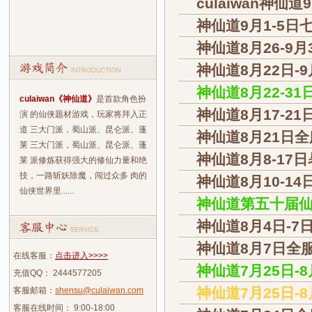
culaiwan神
神仙道9月1-5
神仙道8月26-9
神仙道8月22日-
神仙道8月22-3
culaiwan《神仙道》
是首款角色扮
神仙道8月17-2
演 的仙侠题材游戏，玩家将拜入正
道 三大门派，蜀山派、昆仑派、蓬
神仙道8月21日全
莱 三大门派，蜀山派、昆仑派、蓬
神仙道8月8-1
莱 派修炼获得强大的修仙力量和绝
技，一路斩妖除魔，闯过众多 肉的
神仙道8月10-1
仙侠世界里......
神仙道第五十届仙
神仙道8月4日-7
神仙道8月7日全
在线客服：
点击进入>>>>
神仙道7月25日-
充值QQ： 2444577205
神仙道7月25日
客服邮箱：
shensu@culaiwan.com
客服在线时间： 9:00-18:00