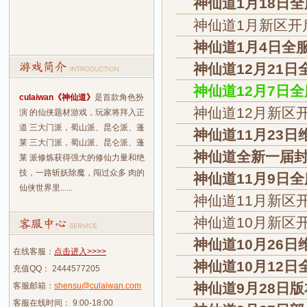
神仙道1月18日
神仙道1月新区开
神仙道1月4日全
神仙道12月21
神仙道12月7日
culaiwan《神仙道》
是首款角色扮
神仙道12月新区
演 的仙侠题材游戏，玩家将拜入正
道 三大门派，蜀山派、昆仑派、蓬
神仙道11月23
莱 三大门派，蜀山派、昆仑派、蓬
神仙道全新一届封
莱 派修炼获得强大的修仙力量和绝
技，一路斩妖除魔，闯过众多 肉的
神仙道11月9日
仙侠世界里......
神仙道11月新区
神仙道10月新区
神仙道10月26
在线客服：
点击进入>>>>
神仙道10月12
充值QQ： 2444577205
神仙道9月28日
客服邮箱：
shensu@culaiwan.com
客服在线时间： 9:00-18:00