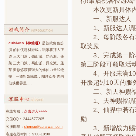
待!最后祝各位游戏
本次更新具体内
一、新服达人
1、新服达人调整
2、每阶段各有2
culaiwan《神仙道》
是首款角色扮
取奖励
演 的仙侠题材游戏，玩家将拜入正
3、完成第一阶段
道 三大门派，蜀山派、昆仑派、蓬
第三阶段可领取活
莱 三大门派，蜀山派、昆仑派、蓬
莱 派修炼获得强大的修仙力量和绝
4、开服未满10
技，一路斩妖除魔，闯过众多 肉的
开服超过10天的服
仙侠世界里......
二、新天神赐
1、天神赐福调整
2、仙界中若有玩
在线客服：
点击进入>>>>
励
充值QQ： 2444577205
客服邮箱：
shensu@culaiwan.com
3、新增战力赐福
客服在线时间： 9:00-18:00