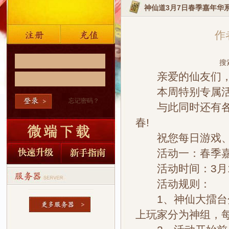
神仙道3月7日春季嘉年华
作者
搜
亲爱的仙友们，下
本周特别专属活动
忘记密码？
与此同时还有各类
春!
祝您每日游戏、
活动一：春季嘉
活动时间：3月11
活动规则：
1、神仙大擂台分为
上玩家分为神组，每