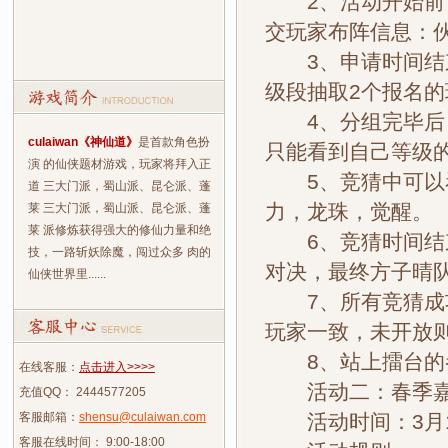
2、活动开始前，
交玩家布阵信息：伙
3、申请时间结束
级段抽取2个报名
4、分组完毕后，
culaiwan《神仙道》
是首款角色扮
只能看到自己等级的
演 的仙侠题材游戏，玩家将拜入正
5、竞猜中可以看
道 三大门派，蜀山派、昆仑派、蓬
力，龙珠，觉醒。
莱 三大门派，蜀山派、昆仑派、蓬
莱 派修炼获得强大的修仙力量和绝
6、竞猜时间结束
技，一路斩妖除魔，闯过众多 肉的
对决，最终方子晴
仙侠世界里......
7、所有竞猜成功
玩家一致，未开放
8、站上擂台的参
在线客服：
点击进入>>>>
活动二：春季嘉
充值QQ： 2444577205
客服邮箱：
shensu@culaiwan.com
活动时间：3月11
客服在线时间： 9:00-18:00