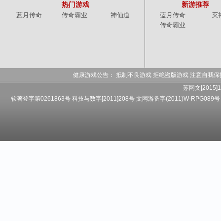
热门游戏
新游推荐
蓝月传奇
传奇霸业
神仙道
蓝月传奇
灭
传奇霸业
健康游戏公告： 抵制不良游戏 拒绝盗版游戏 注意自我保
苏网文[2015]1
软著登字第0261863号 科技与数字[2011]208号 文网游备字(2011)W-RPG089