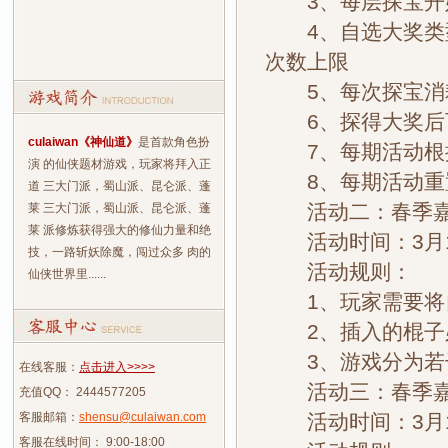
3、每层探宝开始
4、自选大奖类型
次数上限
5、每次探宝消耗
6、探得大奖后可
culaiwan《神仙道》
是首款角色扮
7、每期活动根据
演 的仙侠题材游戏，玩家将拜入正
8、每期活动重置
道 三大门派，蜀山派、昆仑派、蓬
活动二：春季嘉
莱 三大门派，蜀山派、昆仑派、蓬
莱 派修炼获得强大的修仙力量和绝
活动时间：3月1日
技，一路斩妖除魔，闯过众多 肉的
活动规则：
仙侠世界里......
1、玩家需要将自
2、插入的棍子必
3、游戏分为若干
在线客服：
点击进入>>>>
活动三：春季嘉
充值QQ： 2444577205
客服邮箱：
shensu@culaiwan.com
活动时间：3月1日
客服在线时间： 9:00-18:00