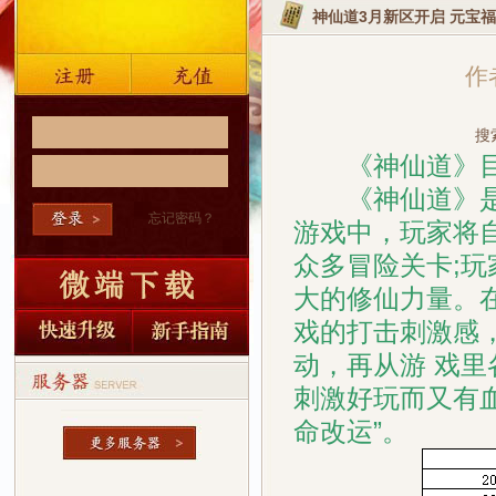
神仙道3月新区开启 元宝
作者
搜
《神仙道》目前
《神仙道》是一
忘记密码？
游戏中，玩家将
众多冒险关卡;玩
大的修仙力量。
戏的打击刺激感
动，再从游 戏
刺激好玩而又有
命改运”。