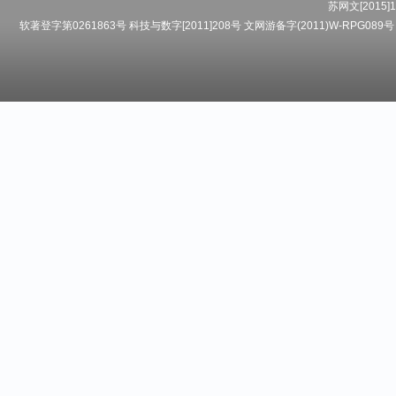
苏网文[2015]1
软著登字第0261863号 科技与数字[2011]208号 文网游备字(2011)W-RPG089