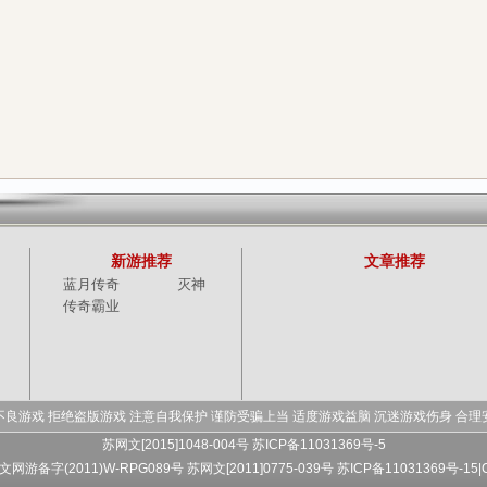
新游推荐
文章推荐
蓝月传奇
灭神
传奇霸业
不良游戏 拒绝盗版游戏 注意自我保护 谨防受骗上当 适度游戏益脑 沉迷游戏伤身 合理
苏网文[2015]1048-004号 苏ICP备11031369号-5
 文网游备字(2011)W-RPG089号
苏网文[2011]0775-039号 苏ICP备11031369号