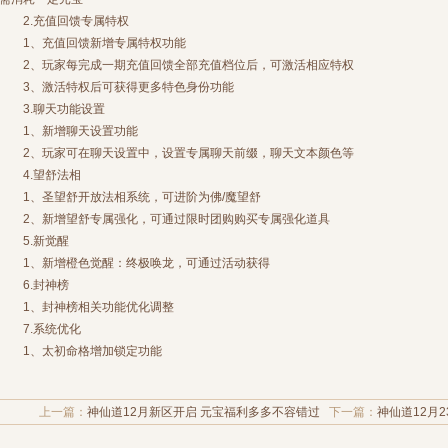
2.充值回馈专属特权
1、充值回馈新增专属特权功能
2、玩家每完成一期充值回馈全部充值档位后，可激活相应特权
3、激活特权后可获得更多特色身份功能
3.聊天功能设置
1、新增聊天设置功能
2、玩家可在聊天设置中，设置专属聊天前缀，聊天文本颜色等
4.望舒法相
1、圣望舒开放法相系统，可进阶为佛/魔望舒
2、新增望舒专属强化，可通过限时团购购买专属强化道具
5.新觉醒
1、新增橙色觉醒：终极唤龙，可通过活动获得
6.封神榜
1、封神榜相关功能优化调整
7.系统优化
1、太初命格增加锁定功能
上一篇：
神仙道12月新区开启 元宝福利多多不容错过
下一篇：
神仙道12月