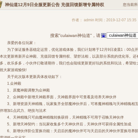
神仙道12月9日全服更新公告 充值回馈新增专属特权
您当前所
作者： admin 时间：2019-12-07 15:35
搜索"culaiwan神仙道"，请
亲爱的各位玩家：
为了保证服务器稳定运营，优化游戏体验，我们计划将于12月9日凌晨1：00点
本次更新将新开众神殿、充值回馈专属特权、望舒法相，以及部分系统的优化等。还
多，欢乐多多，小伙伴们敬请期待，我们也会陆续更新更好玩的系统和玩法，希望给
祝大家游戏愉快!
关于此次版本更新具体改动如下：
1.众神殿
1、原魔神殿调整为众神殿
2、众神殿中新增天神殿界面，天神殿界面中可查看及培养天神伙伴
3、新增资源天神精魄，玩家集齐全部魔神伙伴后，可将魔神精魄与天神精魄相互
伴增加1点武力、绝技与法术
4、天神精魄只可由魔神精魄转换获得，天神精魄不可用于召唤天神伙伴
5、新增天神契约：当玩家收集多个天神伙伴后，天神伙伴可获得全属性加成
6、新增伙伴阶位置换功能：天启后的魔神伙伴可与天启后的天神伙伴置换培养阶
需消耗一定元宝