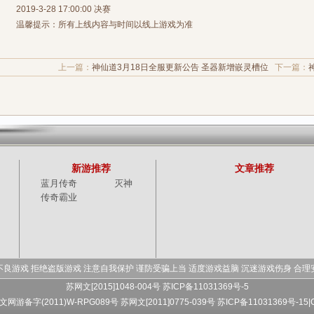
2019-3-28 17:00:00 决赛
温馨提示：所有上线内容与时间以线上游戏为准
上一篇：
神仙道3月18日全服更新公告 圣器新增嵌灵槽位
下一篇：
新游推荐
文章推荐
蓝月传奇
灭神
传奇霸业
不良游戏 拒绝盗版游戏 注意自我保护 谨防受骗上当 适度游戏益脑 沉迷游戏伤身 合理
苏网文[2015]1048-004号 苏ICP备11031369号-5
 文网游备字(2011)W-RPG089号
苏网文[2011]0775-039号 苏ICP备11031369号