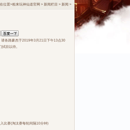
在位置>
粗来玩神仙道官网
>
新闻栏目
>
新闻
>
各路豪杰于2019年3月21日下午13点30
们拭目以待。
00进入比赛(淘汰赛每轮间隔10分钟)