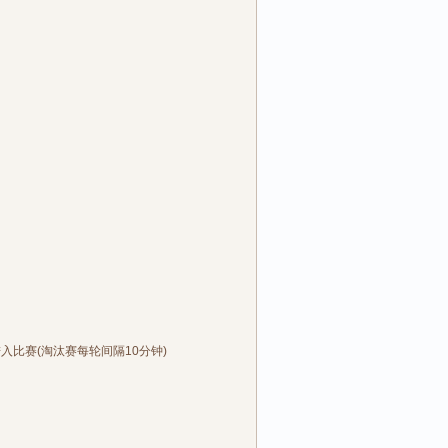
00进入比赛(淘汰赛每轮间隔10分钟)