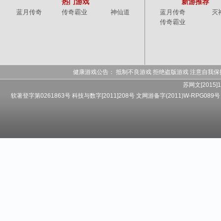
热门游戏
新游推荐
蓝月传奇
传奇霸业
神仙道
蓝月传奇
灭
传奇霸业
健康游戏公告： 抵制不良游戏 拒绝盗版游戏 注意自我保
苏网文[2015]1
软著登字第0261863号 科技与数字[2011]208号 文网游备字(2011)W-RPG089