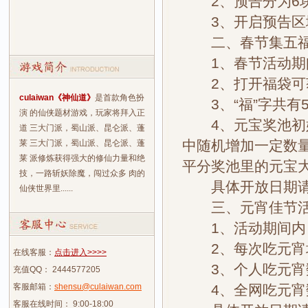
2、预告分为6块
3、开启预告区域
二、春节集五福
1、春节活动期间
2、打开福袋可获
culaiwan《神仙道》
是首款角色扮
3、“福”字共有5
演 的仙侠题材游戏，玩家将拜入正
4、元宝奖池初始
道 三大门派，蜀山派、昆仑派、蓬
中随机增加一定数
莱 三大门派，蜀山派、昆仑派、蓬
莱 派修炼获得强大的修仙力量和绝
平分奖池里的元宝
技，一路斩妖除魔，闯过众多 肉的
具体开放日期请
仙侠世界里......
三、元宵佳节
1、活动期间内，
2、每次吃元宵均
在线客服：
点击进入>>>>
3、个人吃元宵数
充值QQ： 2444577205
客服邮箱：
shensu@culaiwan.com
4、全网吃元宵数
客服在线时间： 9:00-18:00