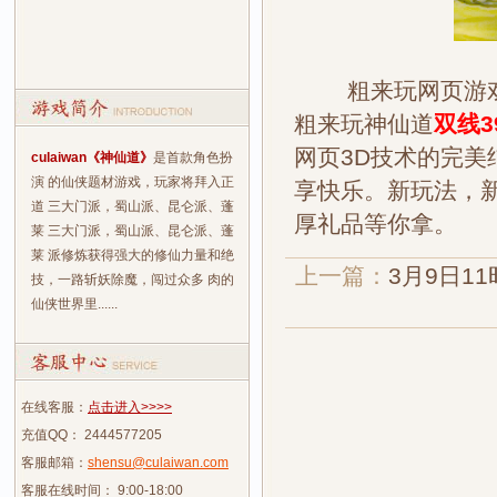
粗来玩网页游戏
粗来玩神仙道
双线3
网页3D技术的完美
culaiwan《神仙道》
是首款角色扮
演 的仙侠题材游戏，玩家将拜入正
享快乐。新玩法，
道 三大门派，蜀山派、昆仑派、蓬
厚礼品等你拿。
莱 三大门派，蜀山派、昆仑派、蓬
莱 派修炼获得强大的修仙力量和绝
上一篇：
3月9日1
技，一路斩妖除魔，闯过众多 肉的
仙侠世界里......
在线客服：
点击进入>>>>
充值QQ： 2444577205
客服邮箱：
shensu@culaiwan.com
客服在线时间： 9:00-18:00