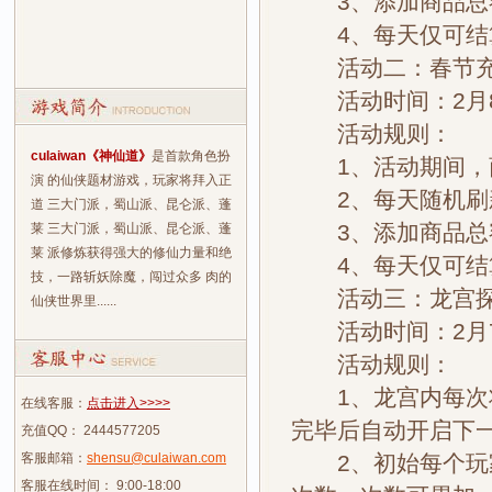
3、添加商品总额
4、每天仅可结
活动二：春节充
活动时间：2月8日
活动规则：
culaiwan《神仙道》
是首款角色扮
1、活动期间，商
演 的仙侠题材游戏，玩家将拜入正
2、每天随机刷新
道 三大门派，蜀山派、昆仑派、蓬
3、添加商品总额
莱 三大门派，蜀山派、昆仑派、蓬
莱 派修炼获得强大的修仙力量和绝
4、每天仅可结
技，一路斩妖除魔，闯过众多 肉的
活动三：龙宫
仙侠世界里......
活动时间：2月7
活动规则：
1、龙宫内每次将
在线客服：
点击进入>>>>
完毕后自动开启下
充值QQ： 2444577205
客服邮箱：
shensu@culaiwan.com
2、初始每个玩家
客服在线时间： 9:00-18:00