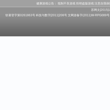
健康游戏公告： 抵制不良游戏 拒绝盗版游戏 注意自我保
苏网文[2015]1
软著登字第0261863号 科技与数字[2011]208号 文网游备字(2011)W-RPG089