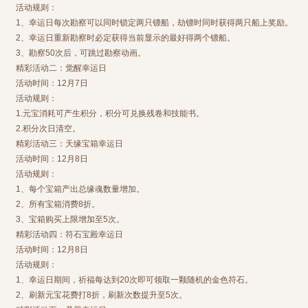
活动规则：
1、幸运日每次勘察可以同时锁定两只镖船，劫镖时同时获得两只船上奖励。
2、幸运日重新勘察时必定获得当前显示的最好得两个镖船。
3、勘察50次后，可跳过勘察动画。
精彩活动二：觉醒幸运日
活动时间：12月7日
活动规则：
1.元宝消耗可产生积分，积分可兑换残卷和技能书。
2.积分次日清空。
精彩活动三：天缘宝箱幸运日
活动时间：12月8日
活动规则：
1、每个宝箱产出总缘魂数量增加。
2、所有宝箱消费8折。
3、宝箱购买上限增加至5次。
精彩活动四：符石宝殿幸运日
活动时间：12月8日
活动规则：
1、幸运日期间，祈福每达到20次即可领取一颗随机的金色符石。
2、刷新元宝花费打8折，刷新次数提升至5次。