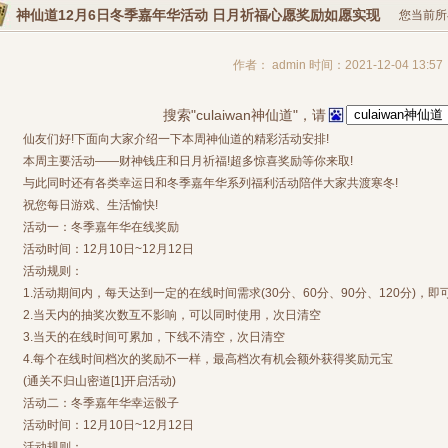
神仙道12月6日冬季嘉年华活动 日月祈福心愿奖励如愿实现
您当前所
作者： admin 时间：2021-12-04 13:57
搜索"culaiwan神仙道"，请
仙友们好!下面向大家介绍一下本周神仙道的精彩活动安排!
本周主要活动——财神钱庄和日月祈福!超多惊喜奖励等你来取!
与此同时还有各类幸运日和冬季嘉年华系列福利活动陪伴大家共渡寒冬!
祝您每日游戏、生活愉快!
活动一：冬季嘉年华在线奖励
活动时间：12月10日~12月12日
活动规则：
1.活动期间内，每天达到一定的在线时间需求(30分、60分、90分、120分)，即
2.当天内的抽奖次数互不影响，可以同时使用，次日清空
3.当天的在线时间可累加，下线不清空，次日清空
4.每个在线时间档次的奖励不一样，最高档次有机会额外获得奖励元宝
(通关不归山密道[1]开启活动)
活动二：冬季嘉年华幸运骰子
活动时间：12月10日~12月12日
活动规则：