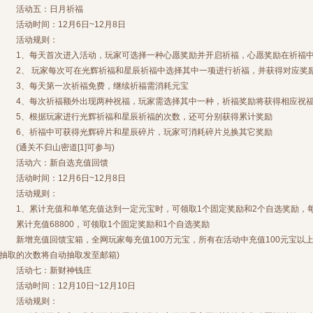
活动五：日月祈福
活动时间：12月6日~12月8日
活动规则：
1、每天首次进入活动，玩家可选择一种心愿奖励并开启祈福，心愿奖励在祈福
2、 玩家每次可在光辉祈福和星辰祈福中选择其中一项进行祈福，并获得对应奖
3、每天第一次祈福免费，继续祈福需消耗元宝
4、每次祈福额外出现两种祝福，玩家需选择其中一种，祈福奖励将获得相应祝
5、根据玩家进行光辉祈福和星辰祈福的次数，还可分别获得累计奖励
6、祈福中可获得光辉碎片和星辰碎片，玩家可消耗碎片兑换其它奖励
(通关不归山密道[1]可参与)
活动六：新自选充值回馈
活动时间：12月6日~12月8日
活动规则：
1、累计充值和单笔充值达到一定元宝时，可领取1个固定奖励和2个自选奖励，每
累计充值68800，可领取1个固定奖励和1个自选奖励
新增充值回馈宝箱，全网玩家每充值100万元宝，所有在活动中充值100元宝以上
抽取的次数将自动抽取发至邮箱)
活动七：新财神钱庄
活动时间：12月10日~12月10日
活动规则：