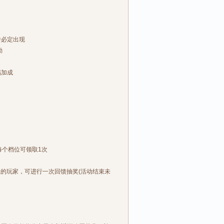
中必定出现
励
福加成
个档位可领取1次
的玩家，可进行一次回馈抽奖(活动结束未