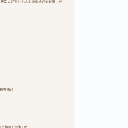
买次日起将分七天全额返还购买花费，并
稀有物品
个档位可领取1次