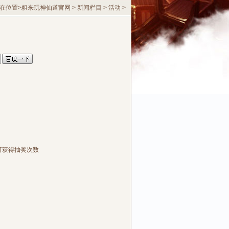
在位置>
粗来玩神仙道官网
>
新闻栏目
>
活动
>
可获得抽奖次数