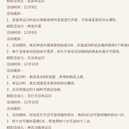
精彩活动五：圣器幸运日
活动时间：12月9日
活动规则：
1、圣器幸运日时会出现锻造师对圣器进行升星，可加成圣器百分比属性。
精彩活动六：神龙许愿
活动时间：12月9日
活动规则：
1、活动期间，每次神龙许愿保留初始值100，许愿成功时还会额外获得1个神龙
2、每个龙珠有对应的碎片需求，碎片只有在活动期间的神龙许愿才可获得。
精彩活动七：兵法幸运日
活动时间：12月10日
活动规则：
1、幸运日时，购买圣水8折优惠，并增加购买上限。
2、幸运日时，每次浇灌圣水获得的积分翻倍。
3、兵法等级达到十级时可跳过动画。
精彩活动八：五行天仪幸运日
活动时间：12月10日
活动规则：
1、活动期间，转动五行天仪可获得额外积分，每转动1次可获得额外积分+10。
2、转十次可额外获赠2次，即使用转十次可连转十二次。
精彩活动九：神兵冶炼幸运日