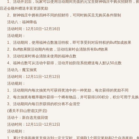
1、活动开启后，玩家可以使用活动期间充值的元宝至财神钱庄中购买招财符，购
且还会额外赠送丰富资源奖励
2、财神钱庄中拥有四种不同的招财符，可同时购买且无购买条件限制
活动八：福神降临
活动时间：12月10日~12月16日
活动规则：
1、活动期间，使用福神点数激活特权，即可享受到对应特权的Buff加成效果
2、Buff效果限活动期内有效，活动结束时会清除所有Buff效果
3、活动结束时将会清除未使用的福神点数
4、福神点数可从活动中获得，活动开始阶段系统赠送每人默认50点数
活动九：魔宝抽奖
活动时间：12月11日~12月12日
活动规则：
1、活动期间内每次抽奖均可获得奖池中的一种奖励，每次获得的奖励不同
2、每次抽奖有概率额外获得一个稀有物品，并可获得100积分，积分可用于兑换
3、活动期间内每日所获得的积分将不会清空
(通关不归山密道[1]开启)
活动十：新自选充值回馈
活动时间：12月11日~12月12日
活动规则：
1、累计充值和单笔充值达到一定元宝时，可领取1个固定奖励和2个自选奖励，每