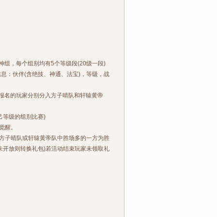
组，每个组别均有5个等级段(20级一段)
：伙伴(含绝技、神通、法宝)，等级，战
报名的玩家分别分入方子晴队和轩辕黄帝
等级的组别比赛)
觉醒。
方子晴队或轩辕黄帝队中胜场多的一方为胜
开放则转换礼包)若活动结束玩家未领取礼