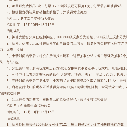
1、每天可免费投掷1次，每增加200活跃度还可投掷1次，每天最多可获得5次
2、根据投掷的结果移动相应的格子，并获得对应奖励
活动三：冬季嘉年华神仙大擂台
活动时间：12月10日~12月12日
活动规则：
1、神仙大擂台分为仙组和神组，100-200级玩家分为仙组，200级以上玩家分为神
2、活动开始前，玩家可在活动界面申请参与上擂台，报名时将会提交玩家布阵信息
力，龙珠，觉醒
3、申请时间结束后，将会在所有报名玩家中进行抽取分组，每个等级段抽取2个
队，每队5组
4、分组完毕后，所有玩家可进行竞猜(包含抽中的参赛选手，玩家均只能看到自己
5、竞猜中可以看到参赛玩家的伙伴(含绝技、神通、法宝)，等级，战力，龙珠，
6、竞猜时间结束后开启比赛，比赛形式为相同等级段的双方玩家1v1对决，最终
7、所有竞猜成功的玩家可以获得竞猜奖励(奖励每期活动随机，全网玩家一致，未
包则发送邮件
8、站上擂台的参赛者，根据自己的胜负情况也可获得竞技点数奖励
活动四：冬季嘉年华福神转盘
活动时间：12月10日~12月16日
活动规则：
1、活动期间每获得200活跃度可抽奖1次，每天最多5次，抽奖可获得福神点数