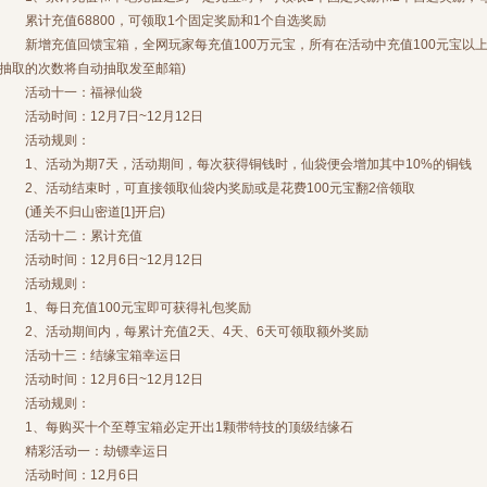
累计充值68800，可领取1个固定奖励和1个自选奖励
新增充值回馈宝箱，全网玩家每充值100万元宝，所有在活动中充值100元宝以上
抽取的次数将自动抽取发至邮箱)
活动十一：福禄仙袋
活动时间：12月7日~12月12日
活动规则：
1、活动为期7天，活动期间，每次获得铜钱时，仙袋便会增加其中10%的铜钱
2、活动结束时，可直接领取仙袋内奖励或是花费100元宝翻2倍领取
(通关不归山密道[1]开启)
活动十二：累计充值
活动时间：12月6日~12月12日
活动规则：
1、每日充值100元宝即可获得礼包奖励
2、活动期间内，每累计充值2天、4天、6天可领取额外奖励
活动十三：结缘宝箱幸运日
活动时间：12月6日~12月12日
活动规则：
1、每购买十个至尊宝箱必定开出1颗带特技的顶级结缘石
精彩活动一：劫镖幸运日
活动时间：12月6日