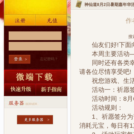
神仙道8月2日暑期嘉年华
作者
搜
仙友们好!下面向
本周主要活动——
忘记密码？
同时还有各类幸运
请各位尽情享受吧!
祝您游戏、生活
活动一：祈愿
活动时间：8月6
活动规则：
1、祈愿签分为普
消耗元宝，每日有