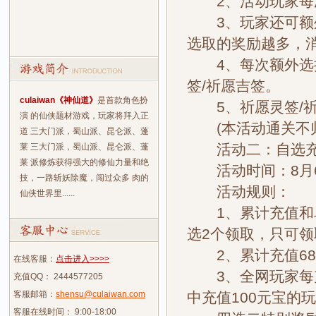
2、活动玩家每次
3、玩家还可额外
选取的奖励越多，
4、每次额外选择
签/祈愿吉签。
culaiwan《神仙道》
是首款角色扮
5、祈愿灵签/祈
演 的仙侠题材游戏，玩家将拜入正
(本活动通关不归山
道 三大门派，蜀山派、昆仑派、蓬
活动二：自选充
莱 三大门派，蜀山派、昆仑派、蓬
莱 派修炼获得强大的修仙力量和绝
活动时间：8月6
技，一路斩妖除魔，闯过众多 肉的
活动规则：
仙侠世界里......
1、累计充值和单
选2个领取，只可领
2、累计充值688
在线客服：
点击进入>>>>
3、全网玩家每充
充值QQ： 2444577205
客服邮箱：
shensu@culaiwan.com
中充值100元宝的
客服在线时间： 9:00-18:00