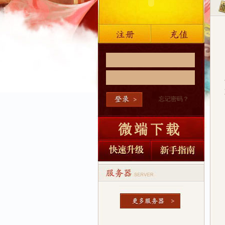
忘记密码？