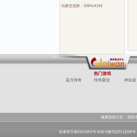
玩家交流群：338414192
热门游戏
蓝月传奇
传奇霸业
神仙道
健康游戏公告： 抵制
软著登字第0261863号 科技与数字[2011]208号